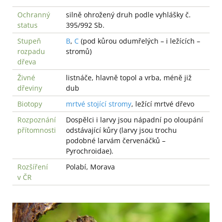
Ochranný
silně ohrožený druh podle vyhlášky č.
status
395/992 Sb.
Stupeň
B
,
C
(pod kůrou odumřelých – i ležících –
rozpadu
stromů)
dřeva
Živné
listnáče, hlavně topol a vrba, méně již
dřeviny
dub
Biotopy
mrtvé stojící stromy
, ležící mrtvé dřevo
Rozpoznání
Dospělci i larvy jsou nápadní po oloupání
přítomnosti
odstávající kůry (larvy jsou trochu
podobné larvám červenáčků –
Pyrochroidae).
Rozšíření
Polabí, Morava
v ČR