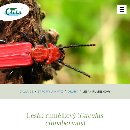
/
/
/
CALLA.CZ
STROMY A HMYZ
DRUHY
LESÁK RUMĚLKOVÝ
Lesák rumělkový (
Cucujus
cinnaberinus
)