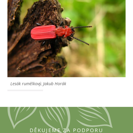
Lesák rumělkový, Jakub Horák
DĚKUJEME ZA PODPORU