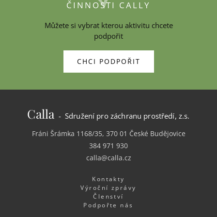
ČINNOSTI CALLY
Můžete si vybrat kterou aktivitu chcete
podpořit
CHCI PODPOŘIT
Calla
- Sdružení pro záchranu prostředí, z.s.
Fráni Šrámka 1168/35, 370 01 České Budějovice
384 971 930
calla@calla.cz
Kontakty
Výroční zprávy
Členství
Podpořte nás