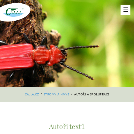
/
/
CALLA.CZ
STROMY A HMYZ
AUTOŘI A SPOLUPRÁCE
Autoři textů