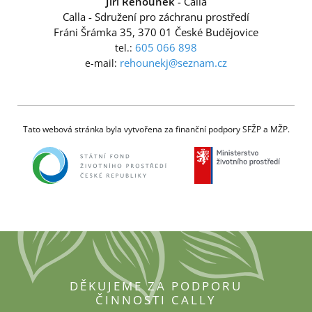
Jiří Řehounek
- Calla
Calla - Sdružení pro záchranu prostředí
Fráni Šrámka 35, 370 01 České Budějovice
605 066 898
tel.:
rehounekj@seznam.cz
e-mail:
Tato webová stránka byla vytvořena za finanční podpory SFŽP a MŽP.
DĚKUJEME ZA PODPORU
ČINNOSTI CALLY