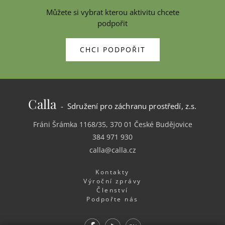
Můžete si vybrat kterou aktivitu chcete
podpořit
CHCI PODPOŘIT
Calla
- Sdružení pro záchranu prostředí, z.s.
Fráni Šrámka 1168/35, 370 01 České Budějovice
384 971 930
calla@calla.cz
Kontakty
Výroční zprávy
Členství
Podpořte nás