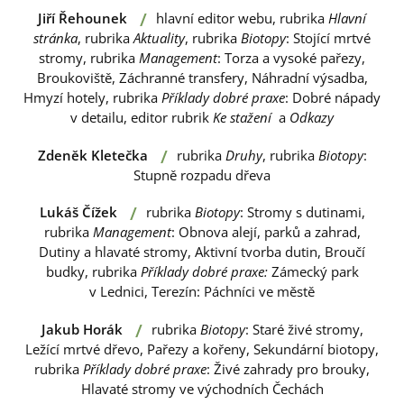
/
Jiří Řehounek
hlavní editor webu, rubrika
Hlavní
stránka
, rubrika
Aktuality
, rubrika
Biotopy
: Stojící mrtvé
stromy, rubrika
Management
: Torza a vysoké pařezy,
Broukoviště, Záchranné transfery, Náhradní výsadba,
Hmyzí hotely, rubrika
Příklady dobré praxe
: Dobré nápady
v detailu, editor rubrik
Ke stažení
a
Odkazy
/
Zdeněk Kletečka
rubrika
Druhy
, rubrika
Biotopy
:
Stupně rozpadu dřeva
/
Lukáš Čížek
rubrika
Biotopy
: Stromy s dutinami,
rubrika
Management
: Obnova alejí, parků a zahrad,
Dutiny a hlavaté stromy, Aktivní tvorba dutin, Broučí
budky, rubrika
Příklady dobré praxe:
Zámecký park
v Lednici, Terezín: Páchníci ve městě
/
Jakub Horák
rubrika
Biotopy
: Staré živé stromy,
Ležící mrtvé dřevo, Pařezy a kořeny, Sekundární biotopy,
rubrika
Příklady dobré praxe
: Živé zahrady pro brouky,
Hlavaté stromy ve východních Čechách