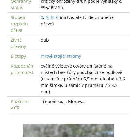
Ochranný
kriticky ohrožený druh podle vyhlášky č.
status
395/992 Sb.
Stupeň
0
,
A
,
B
,
C
(mrtvé, ale tvrdé osluněné
rozpadu
dřevo)
dřeva
Živné
dub
dřeviny
Biotopy
mrtvé stojící stromy
Rozpoznání
oválné výletové otvory umístěné na
přítomnosti
místech bez kůry podobající se podkově
(u samců v průměru 5,5 mm dlouhé x 3,6
mm široké, u samic v průměru 7 x 4,8
mm)
Rozšíření
Třeboňsko, j. Morava.
v ČR