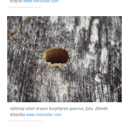
Krejčík
www.meloidae.com
Výletový otvor krasce Eurythyrea quercus, foto: Zdeněk
Kletečka
www.meloidae.com