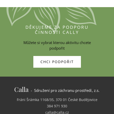
DĚKUJEME ZA PODPORU
ČINNOSTI CALLY
Můžete si vybrat kterou aktivitu chcete
podpořit
CHCI PODPOŘIT
Calla
- Sdružení pro záchranu prostředí, z.s.
Fráni Šrámka 1168/35, 370 01 České Budějovice
384 971 930
calla@calla.cz