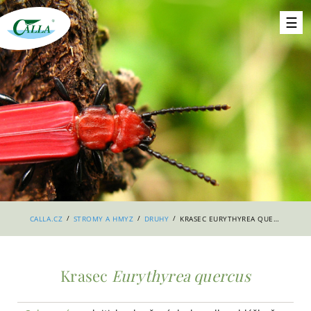
/
/
/
CALLA.CZ
STROMY A HMYZ
DRUHY
KRASEC EURYTHYREA QUERCUS
Krasec
Eurythyrea quercus