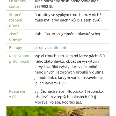
Ochranný
silně ohrožený druh podle vyhlášky č.
status
395/992 Sb.
Stupeň
D
(dutiny se sypkým trouchem, v nichž
rozpadu
musí být larvy páchníků či zlatohlávků)
dřeva
Živné
dub, lípa, vrba (zejména hlavaté vrby)
dřeviny
Biotopy
stromy s dutinami
Rozpoznání
sypký trouch s trusem od larev páchníků
přítomnosti
nebo zlatohlávků, občas se vyskytují i
larvy kovaříků (výskyt larev páchníků
nebo jiných listorohých brouků v dutině
je podmínka, larvy kovaříka rezavého se
jejich larvami živí)
Rozšíření
v j. Čechách např. Hlubocko, Třeboňsko,
v ČR
především v teplých oblastech ČR (j.
Morava, Polabí, Poorličí aj.).