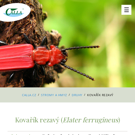
/
/
/
CALLA.CZ
STROMY A HMYZ
DRUHY
KOVAŘÍK REZAVÝ
Kovařík rezavý (
Elater ferrugineus
)