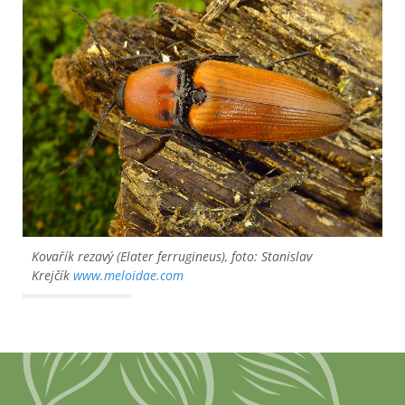
Kovařík rezavý (Elater ferrugineus), foto: Stanislav
Krejčík
www.meloidae.com