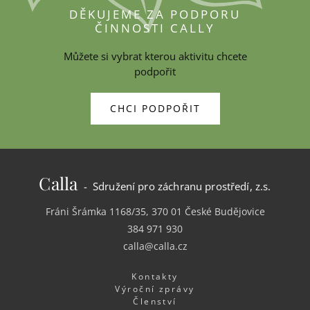
DĚKUJEME ZA PODPORU
ČINNOSTI CALLY
Můžete si vybrat kterou aktivitu chcete
podpořit
CHCI PODPOŘIT
Calla
- Sdružení pro záchranu prostředí, z.s.
Fráni Šrámka 1168/35, 370 01 České Budějovice
384 971 930
calla@calla.cz
Kontakty
Výroční zprávy
Členství