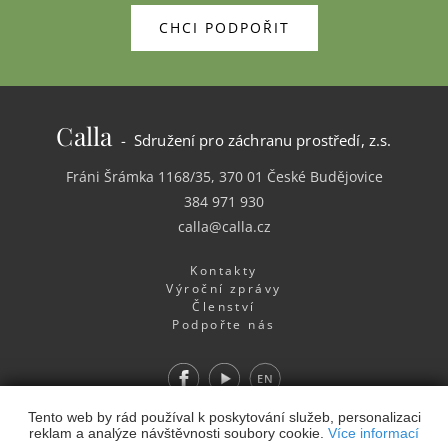
CHCI PODPOŘIT
Calla
- Sdružení pro záchranu prostředí, z.s.
Fráni Šrámka 1168/35, 370 01 České Budějovice
384 971 930
calla@calla.cz
Kontakty
Výroční zprávy
Členství
Podpořte nás
Facebook
Youtube
EN
Webdesign
&
Webhosting
&
publikační systém Toolkit
-
Tento web by rád používal k poskytování služeb, personalizaci
reklam a analýze návštěvnosti soubory cookie.
Více informací
Studio