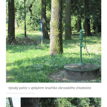
Vysoký pařez s výskytem tesaříka obrovského (Hodonín)