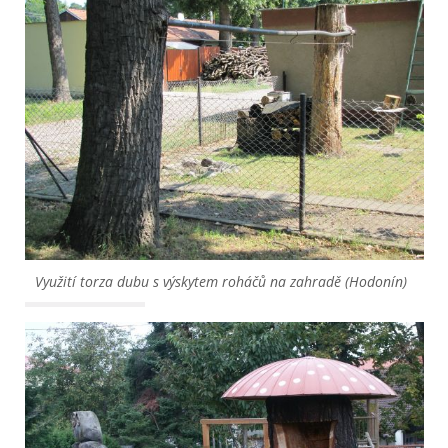
Využití torza dubu s výskytem roháčů na zahradě (Hodonín)