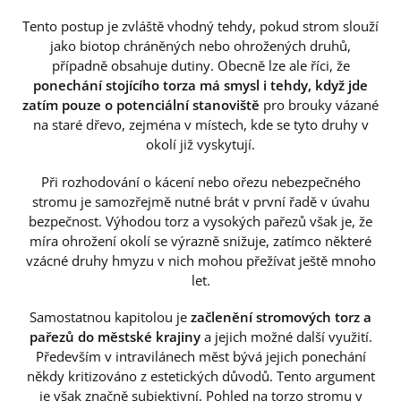
Tento postup je zvláště vhodný tehdy, pokud strom slouží
jako biotop chráněných nebo ohrožených druhů,
případně obsahuje dutiny. Obecně lze ale říci, že
ponechání stojícího torza má smysl i tehdy, když jde
zatím pouze o potenciální stanoviště
pro brouky vázané
na staré dřevo, zejména v místech, kde se tyto druhy v
okolí již vyskytují.
Při rozhodování o kácení nebo ořezu nebezpečného
stromu je samozřejmě nutné brát v první řadě v úvahu
bezpečnost. Výhodou torz a vysokých pařezů však je, že
míra ohrožení okolí se výrazně snižuje, zatímco některé
vzácné druhy hmyzu v nich mohou přežívat ještě mnoho
let.
Samostatnou kapitolou je
začlenění stromových torz a
pařezů do městské krajiny
a jejich možné další využití.
Především v intravilánech měst bývá jejich ponechání
někdy kritizováno z estetických důvodů. Tento argument
je však značně subjektivní. Pohled na torzo stromu v