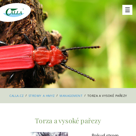
/
/
/
CALLA.CZ
STROMY A HMYZ
MANAGEMENT
TORZA A VYSOKÉ PAŘEZY
Torza a vysoké pařezy
Pokud strom