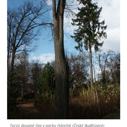
Torzo doupné lípy v parku Háječek (České Budějovice)