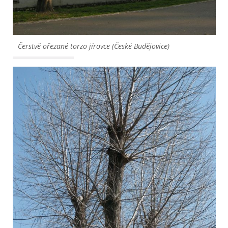
Čerstvě ořezané torzo jírovce (České Budějovice)