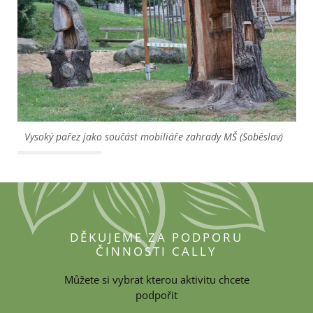
Vysoký pařez jako součást mobiliáře zahrady MŠ (Soběslav)
DĚKUJEME ZA PODPORU
ČINNOSTI CALLY
Můžete si vybrat kterou aktivitu chcete
podpořit