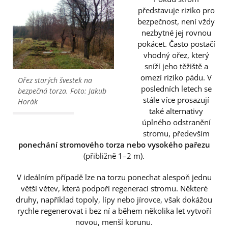
představuje riziko pro
bezpečnost, není vždy
nezbytné jej rovnou
pokácet. Často postačí
vhodný ořez, který
sníží jeho těžiště a
omezí riziko pádu. V
Ořez starých švestek na
posledních letech se
bezpečná torza. Foto: Jakub
stále více prosazují
Horák
také alternativy
úplného odstranění
stromu, především
ponechání stromového torza nebo vysokého pařezu
(přibližně 1–2 m).
V ideálním případě lze na torzu ponechat alespoň jednu
větší větev, která podpoří regeneraci stromu. Některé
druhy, například topoly, lípy nebo jírovce, však dokážou
rychle regenerovat i bez ní a během několika let vytvoří
novou, menší korunu.