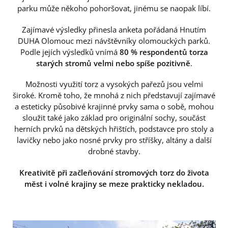
parku může někoho pohoršovat, jinému se naopak líbí.
Zajímavé výsledky přinesla anketa pořádaná Hnutím
DUHA Olomouc mezi návštěvníky olomouckých parků.
Podle jejích výsledků vnímá
80 % respondentů torza
starých stromů velmi nebo spíše pozitivně
.
Možnosti využití torz a vysokých pařezů jsou velmi
široké. Kromě toho, že mnohá z nich představují zajímavé
a esteticky působivé krajinné prvky sama o sobě, mohou
sloužit také jako základ pro originální sochy, součást
herních prvků na dětských hřištích, podstavce pro stoly a
lavičky nebo jako nosné prvky pro stříšky, altány a další
drobné stavby.
Kreativitě při začleňování stromových torz do života
měst i volné krajiny se meze prakticky nekladou.