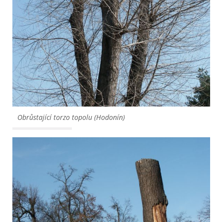
Obrůstající torzo topolu (Hodonín)