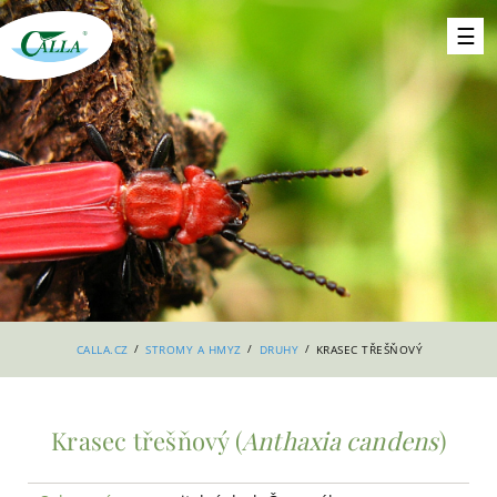
/
/
/
CALLA.CZ
STROMY A HMYZ
DRUHY
KRASEC TŘEŠŇOVÝ
Krasec třešňový (
Anthaxia candens
)