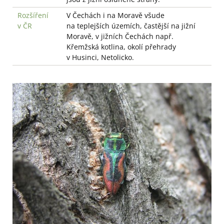
Rozšíření
V Čechách i na Moravě všude
v ČR
na teplejších územích, častější na jižní
Moravě, v jižních Čechách např.
Křemžská kotlina, okolí přehrady
v Husinci, Netolicko.