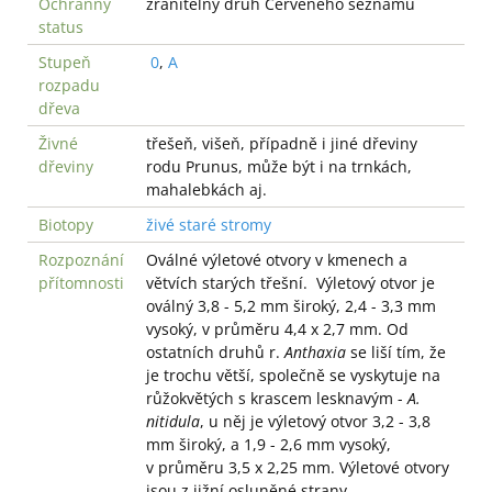
Ochranný
zranitelný druh Červeného seznamu
status
Stupeň
0
,
A
rozpadu
dřeva
Živné
třešeň, višeň, případně i jiné dřeviny
dřeviny
rodu Prunus, může být i na trnkách,
mahalebkách aj.
Biotopy
živé staré stromy
Rozpoznání
Oválné výletové otvory v kmenech a
přítomnosti
větvích starých třešní. Výletový otvor je
oválný 3,8 - 5,2 mm široký, 2,4 - 3,3 mm
vysoký, v průměru 4,4 x 2,7 mm. Od
ostatních druhů r.
Anthaxia
se liší tím, že
je trochu větší, společně se vyskytuje na
růžokvětých s krascem lesknavým -
A.
nitidula
, u něj je výletový otvor 3,2 - 3,8
mm široký, a 1,9 - 2,6 mm vysoký,
v průměru 3,5 x 2,25 mm. Výletové otvory
jsou z jižní osluněné strany.