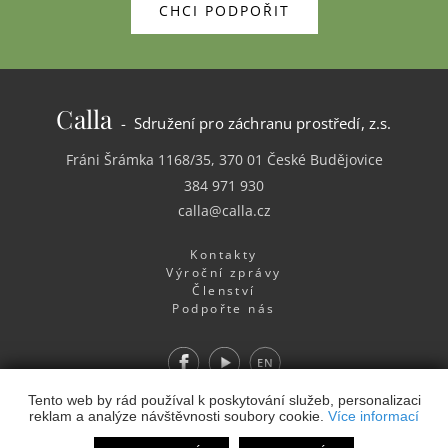
CHCI PODPOŘIT
Calla
- Sdružení pro záchranu prostředí, z.s.
Fráni Šrámka 1168/35, 370 01 České Budějovice
384 971 930
calla@calla.cz
Kontakty
Výroční zprávy
Členství
Podpořte nás
Facebook
Youtube
EN
Webdesign
&
Webhosting
&
publikační systém Toolkit
-
Tento web by rád používal k poskytování služeb, personalizaci
reklam a analýze návštěvnosti soubory cookie.
Více informací
Studio