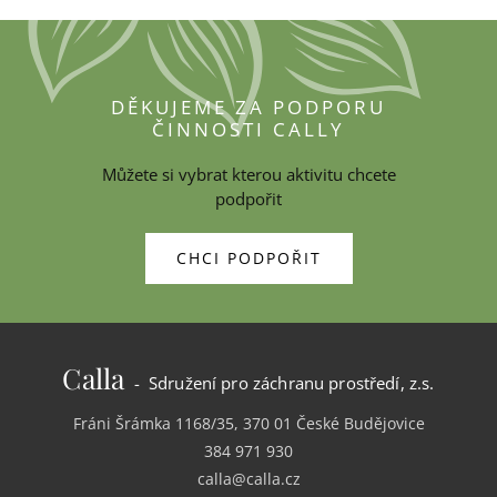
DĚKUJEME ZA PODPORU
ČINNOSTI CALLY
Můžete si vybrat kterou aktivitu chcete
podpořit
CHCI PODPOŘIT
Calla
- Sdružení pro záchranu prostředí, z.s.
Fráni Šrámka 1168/35, 370 01 České Budějovice
384 971 930
calla@calla.cz