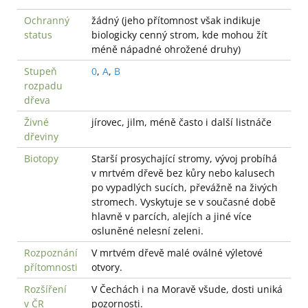
Ochranný
žádný (jeho přítomnost však indikuje
status
biologicky cenný strom, kde mohou žít
méně nápadné ohrožené druhy)
Stupeň
0
,
A
,
B
rozpadu
dřeva
Živné
jírovec, jilm, méně často i další listnáče
dřeviny
Biotopy
Starší prosychající stromy, vývoj probíhá
v mrtvém dřevě bez kůry nebo kalusech
po vypadlých sucích, převážně na živých
stromech. Vyskytuje se v současné době
hlavně v parcích, alejích a jiné více
osluněné nelesní zeleni.
Rozpoznání
V mrtvém dřevě malé oválné výletové
přítomnosti
otvory.
Rozšíření
V Čechách i na Moravě všude, dosti uniká
v ČR
pozornosti.