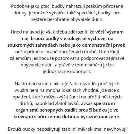
Podobně jako ptačí budky nahrazují ptákům přirozené
dutiny, je možné vytvářet také speciální „budky“ pro
některé bezobratlé obyvatele dutin.
Hned na úvod je však třeba zdůraznit, že
větší význam
mají broučí budky v ekologické výchově, na
soukromých zahradách nebo jako demonstrační prvek
,
než v přímé ochraně ohrožených druhů. Umožňují
zájemcům jednoduše pozorovat a podporovat zajímavé
obyvatele dutin, a právě v tomto směru je lze
jednoznačně doporučit.
Na druhou stranu existuje řada důvodů, proč jejich
využití není na mnoha lokalitách vhodné. Jde sice o
opatření, které může zvýšit šanci na přežití některých
druhů, například zlatohlávků, avšak
spektrum
organismů schopných osídlit broučí budku je ve
srovnání s přirozenou dutinou výrazně omezené
.
Broučí budky neposkytují stabilní mikroklima, nevyhovují