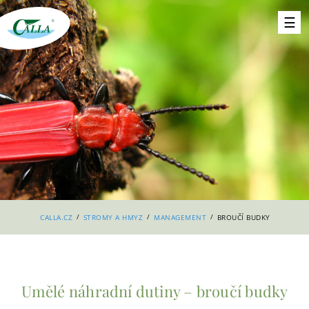
/
/
/
CALLA.CZ
STROMY A HMYZ
MANAGEMENT
BROUČÍ BUDKY
Umělé náhradní dutiny – broučí budky