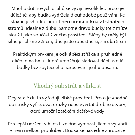
Mnoho dutinových druhů se vyvíjí několik let, proto je
důležité, aby budka vydržela dlouhodobé používání. Ke
stavbě je vhodné použít
nemořená prkna z listnatých
stromů
, ideálně z dubu. Samotné dřevo budky totiž může
sloužit jako součást živného prostředí. Stěny by měly být
silné přibližně 2,5 cm, dno ještě robustnější, zhruba 5 cm.
Praktickým prvkem je
odklápěcí stříška
a průhledné
okénko na boku, které umožňuje sledovat dění uvnitř
budky bez zbytečného narušování jejího obsahu.
Vhodný substrát a vlhkost
Obyvatelé dutin vyžadují vlhké prostředí. Proto je vhodné
do stříšky vyfrézovat drážky nebo vyvrtat drobné otvory,
které umožní zatékání dešťové vody.
Pro lepší udržení vlhkosti lze dno vymazat jílem a vytvořit
v něm mělkou prohlubeň. Budka se následně zhruba ze