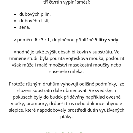
tří čtvrtin vyplní směsí:
dubových pilin,
dubového listí,
sena,
v poměru
6 : 3 : 1
, doplněnou přibližně
5 litry vody
.
Vhodné je také zvýšit obsah bílkovin v substrátu. Ve
zmíněné studii byla použita vojtěšková mouka, posloužit
však může i malé množství masokostní moučky nebo
sušeného mléka.
Protože různým druhům vyhovují odlišné podmínky, lze
složení substrátu dále obměňovat. Ve švédských
pokusech byly do budek přidávány například ovesné
vločky, brambory, drůbeží trus nebo dokonce uhynulé
slepice, které napodobovaly prostředí dutin využívaných
ptáky.