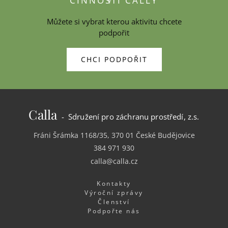
ČINNOSTI CALLY
Můžete si vybrat kterou aktivitu chcete
podpořit
CHCI PODPOŘIT
Calla
- Sdružení pro záchranu prostředí, z.s.
Fráni Šrámka 1168/35, 370 01 České Budějovice
384 971 930
calla@calla.cz
Kontakty
Výroční zprávy
Členství
Podpořte nás