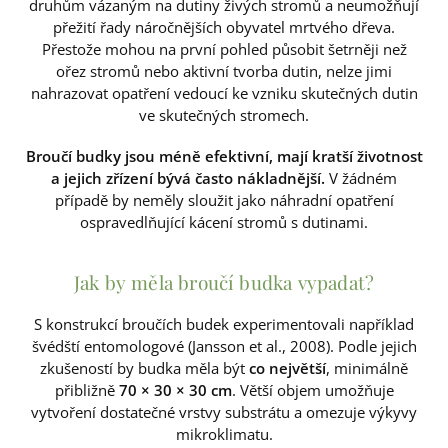
druhům vázaným na dutiny živých stromů a neumožňují
přežití řady náročnějších obyvatel mrtvého dřeva.
Přestože mohou na první pohled působit šetrněji než
ořez stromů nebo aktivní tvorba dutin, nelze jimi
nahrazovat opatření vedoucí ke vzniku skutečných dutin
ve skutečných stromech.
Broučí budky jsou méně efektivní, mají kratší životnost
a jejich zřízení bývá často nákladnější.
V žádném
případě by neměly sloužit jako náhradní opatření
ospravedlňující kácení stromů s dutinami.
Jak by měla broučí budka vypadat?
S konstrukcí broučích budek experimentovali například
švédští entomologové (Jansson et al., 2008). Podle jejich
zkušeností by budka měla být
co největší
, minimálně
přibližně
70 × 30 × 30 cm
. Větší objem umožňuje
vytvoření dostatečné vrstvy substrátu a omezuje výkyvy
mikroklimatu.