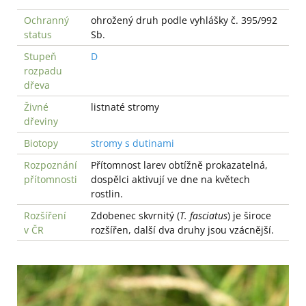
Ochranný
ohrožený druh podle vyhlášky č. 395/992
status
Sb.
Stupeň
D
rozpadu
dřeva
Živné
listnaté stromy
dřeviny
Biotopy
stromy s dutinami
Rozpoznání
Přítomnost larev obtížně prokazatelná,
přítomnosti
dospělci aktivují ve dne na květech
rostlin.
Rozšíření
Zdobenec skvrnitý (
T. fasciatus
) je široce
v ČR
rozšířen, další dva druhy jsou vzácnější.