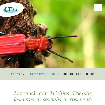
/
/
/
CALLA.CZ
STROMY A HMYZ
DRUHY
ZDOBENCI RODU TRICHIUS
Zdobenci rodu
Trichius
(
Trichius
fasciatus, T. sexualis, T. rosaceus
)