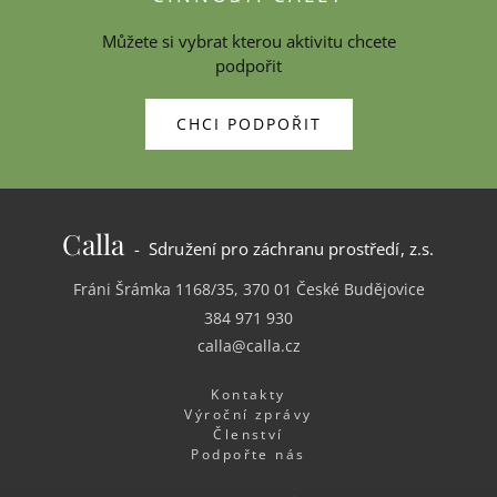
Můžete si vybrat kterou aktivitu chcete
podpořit
CHCI PODPOŘIT
Calla
- Sdružení pro záchranu prostředí, z.s.
Fráni Šrámka 1168/35, 370 01 České Budějovice
384 971 930
calla@calla.cz
Kontakty
Výroční zprávy
Členství
Podpořte nás