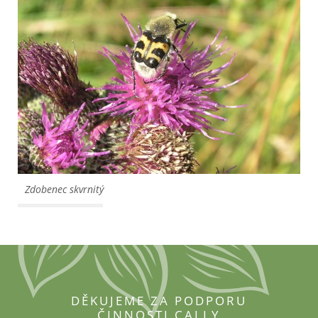
Zdobenec skvrnitý
DĚKUJEME ZA PODPORU
ČINNOSTI CALLY