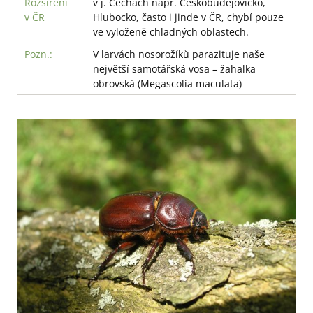
Rozšíření
v j. Čechách např. Českobudějovicko,
v ČR
Hlubocko, často i jinde v ČR, chybí pouze
ve vyloženě chladných oblastech.
Pozn.:
V larvách nosorožíků parazituje naše
největší samotářská vosa – žahalka
obrovská (Megascolia maculata)