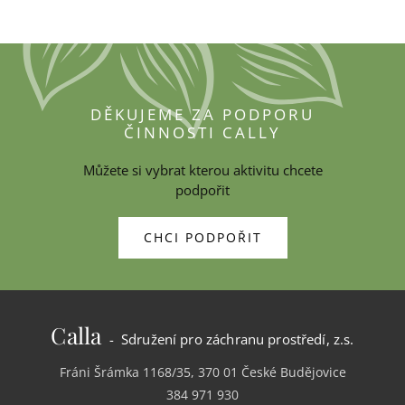
DĚKUJEME ZA PODPORU
ČINNOSTI CALLY
Můžete si vybrat kterou aktivitu chcete
podpořit
CHCI PODPOŘIT
Calla
- Sdružení pro záchranu prostředí, z.s.
Fráni Šrámka 1168/35, 370 01 České Budějovice
384 971 930