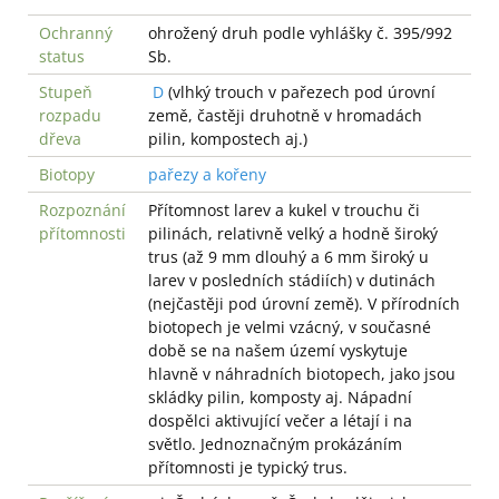
Ochranný
ohrožený druh podle vyhlášky č. 395/992
status
Sb.
Stupeň
D
(vlhký trouch v pařezech pod úrovní
rozpadu
země, častěji druhotně v hromadách
dřeva
pilin, kompostech aj.)
Biotopy
pařezy a kořeny
Rozpoznání
Přítomnost larev a kukel v trouchu či
přítomnosti
pilinách, relativně velký a hodně široký
trus (až 9 mm dlouhý a 6 mm široký u
larev v posledních stádiích) v dutinách
(nejčastěji pod úrovní země). V přírodních
biotopech je velmi vzácný, v současné
době se na našem území vyskytuje
hlavně v náhradních biotopech, jako jsou
skládky pilin, komposty aj. Nápadní
dospělci aktivující večer a létají i na
světlo. Jednoznačným prokázáním
přítomnosti je typický trus.