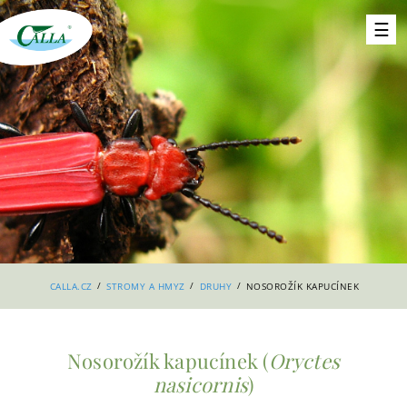
/
/
/
CALLA.CZ
STROMY A HMYZ
DRUHY
NOSOROŽÍK KAPUCÍNEK
Nosorožík kapucínek (
Oryctes
nasicornis
)