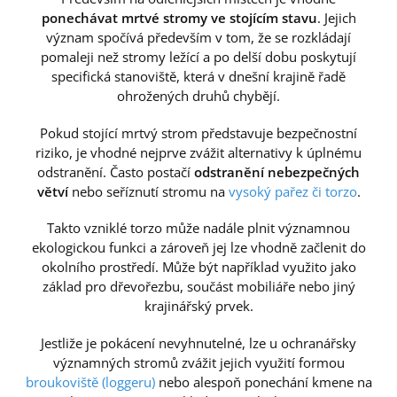
ponechávat mrtvé stromy ve stojícím stavu
. Jejich
význam spočívá především v tom, že se rozkládají
pomaleji než stromy ležící a po delší dobu poskytují
specifická stanoviště, která v dnešní krajině řadě
ohrožených druhů chybějí.
Pokud stojící mrtvý strom představuje bezpečnostní
riziko, je vhodné nejprve zvážit alternativy k úplnému
odstranění. Často postačí
odstranění nebezpečných
větví
nebo seříznutí stromu na
vysoký pařez či torzo
.
Takto vzniklé torzo může nadále plnit významnou
ekologickou funkci a zároveň jej lze vhodně začlenit do
okolního prostředí. Může být například využito jako
základ pro dřevořezbu, součást mobiliáře nebo jiný
krajinářský prvek.
Jestliže je pokácení nevyhnutelné, lze u ochranářsky
významných stromů zvážit jejich využití formou
broukoviště (loggeru)
nebo alespoň ponechání kmene na