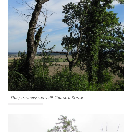
Starý třešňový sad v PP Chotuc u Křince