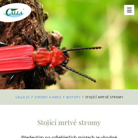
/
/
/
CALLA.CZ
STROMY A HMYZ
BIOTOPY
STOJÍCÍ MRTVÉ STROMY
Stojící mrtvé stromy
Především na odlehlejších místech je vhodné