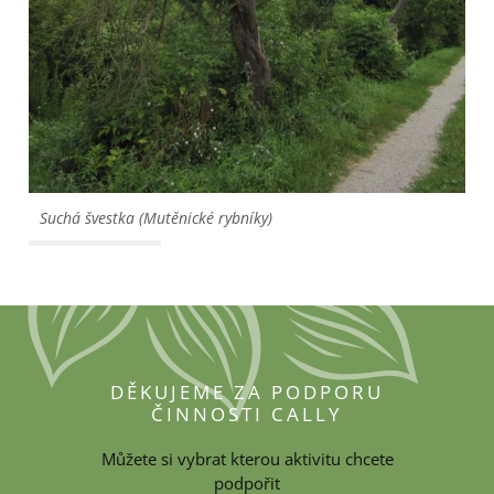
Suchá švestka (Mutěnické rybníky)
DĚKUJEME ZA PODPORU
ČINNOSTI CALLY
Můžete si vybrat kterou aktivitu chcete
podpořit