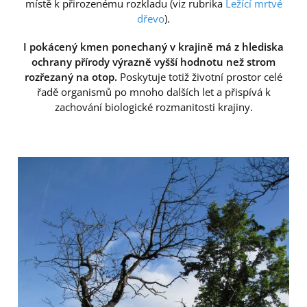
místě k přirozenému rozkladu (viz rubrika
Ležící mrtvé
dřevo
).
I pokácený kmen ponechaný v krajině má z hlediska
ochrany přírody výrazně vyšší hodnotu než strom
rozřezaný na otop.
Poskytuje totiž životní prostor celé
řadě organismů po mnoho dalších let a přispívá k
zachování biologické rozmanitosti krajiny.