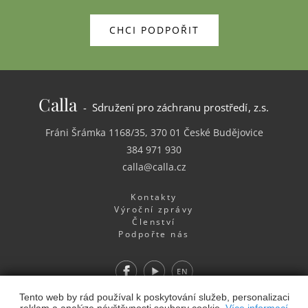
CHCI PODPOŘIT
Calla
- Sdružení pro záchranu prostředí, z.s.
Fráni Šrámka 1168/35, 370 01 České Budějovice
384 971 930
calla@calla.cz
Kontakty
Výroční zprávy
Členství
Podpořte nás
Facebook
Youtube
EN
Webdesign
&
Webhosting
&
publikační systém Toolkit
-
Tento web by rád používal k poskytování služeb, personalizaci