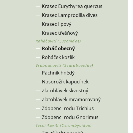
Krasec Eurythyrea quercus
Krasec Lamprodilla dives
Krasec lipový
Krasec třešňový
Roháč obecný
Roháček kozlík
Páchník hnědý
Nosorožík kapucínek
Zlatohlávek skvostný
Zlatohlávek mramorovaný
Zdobenci rodu Trichius
Zdobenci rodu Gnorimus
Tesařík drsnorohý