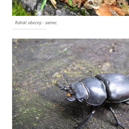
Roháč obecný - samec