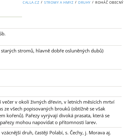
/
/
/
CALLA.CZ
STROMY A HMYZ
DRUHY
ROHÁČ OBECNÝ
Sb.
ů starých stromů, hlavně dobře osluněných dubů)
 večer v okolí živných dřevin, v letních měsících mrtví
trus ze všech popisovaných brouků (obtížně se však
em kořenů). Pařezy vyrývají divoká prasata, která se
té pařezy mohou napovídat o přítomnosti larev.
zácnější druh, častěji Polabí, s. Čechy, j. Morava aj.