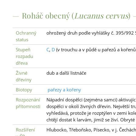
Roháč obecný (
Lucanus cervus
)
Ochranný
ohrožený druh podle vyhlášky č. 395/992 
status
Stupeň
C
,
D
(v trouchu a v půdě u pařezů a kořen
rozpadu
dřeva
Živné
dub a další listnáče
dřeviny
Biotopy
pařezy a kořeny
Rozpoznání
Nápadní dospělci (zejména samci) aktivující
přítomnosti
dospělci v okolí živných dřevin. Největší 
vyhledává, protože je rozptýlen v zemi kol
chtějí dostat k larvám, jimiž se živí. Obry
Rozšíření
Hlubocko, Třeboňsko, Písecko, v j. Čechách v