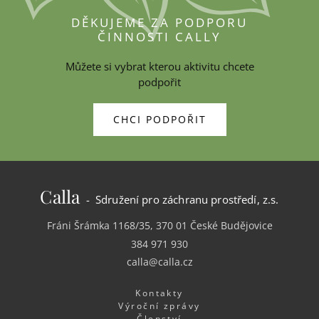
DĚKUJEME ZA PODPORU
ČINNOSTI CALLY
Můžete si vybrat kterou aktivitu chcete
podpořit
CHCI PODPOŘIT
Calla
- Sdružení pro záchranu prostředí, z.s.
Fráni Šrámka 1168/35, 370 01 České Budějovice
384 971 930
calla@calla.cz
Kontakty
Výroční zprávy
Členství