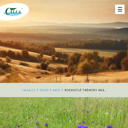
/
/
/
CALLA.CZ
ÚVOD
AKCE
ROZKVETLÉ TRÁVNÍKY ANEB PROČ TAHAT PŘÍRODU I DO MĚST A OBCÍ