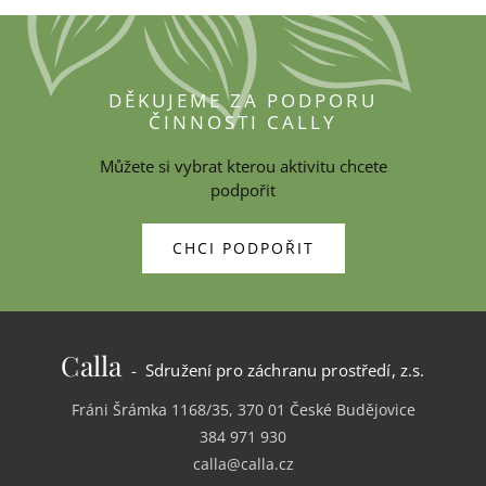
DĚKUJEME ZA PODPORU
ČINNOSTI CALLY
Můžete si vybrat kterou aktivitu chcete
podpořit
CHCI PODPOŘIT
Calla
- Sdružení pro záchranu prostředí, z.s.
Fráni Šrámka 1168/35, 370 01 České Budějovice
384 971 930
calla@calla.cz