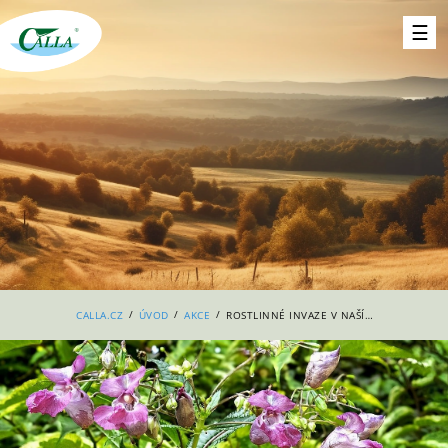
/
/
/
CALLA.CZ
ÚVOD
AKCE
ROSTLINNÉ INVAZE V NAŠÍ PŘÍRODĚ