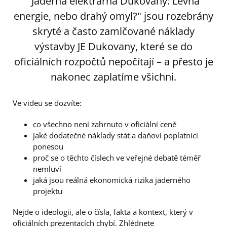
"Jaderná elektrárna Dukovany: Levná
energie, nebo drahý omyl?" jsou rozebrány
skryté a často zamlčované náklady
výstavby JE Dukovany, které se do
oficiálních rozpočtů nepočítají – a přesto je
nakonec zaplatíme všichni.
Ve videu se dozvíte:
co všechno není zahrnuto v oficiální ceně
jaké dodatečné náklady stát a daňoví poplatníci
ponesou
proč se o těchto číslech ve veřejné debatě téměř
nemluví
jaká jsou reálná ekonomická rizika jaderného
projektu
Nejde o ideologii, ale o čísla, fakta a kontext, který v
oficiálních prezentacích chybí. Zhlédnete