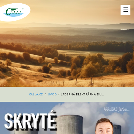
/
/
CALLA.CZ
ÚVOD
JADERNÁ ELEKTRÁRNA DUKOVANY: LEVNÁ ENERGIE, NEBO DRAHÝ OMYL?