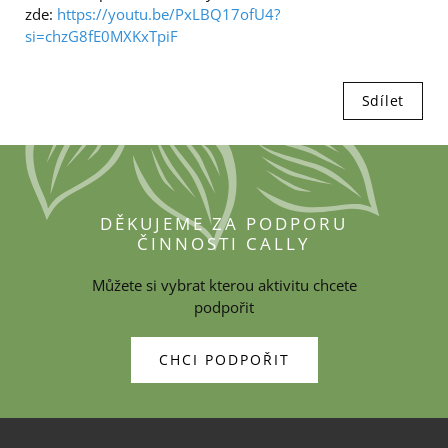
zde:
https://youtu.be/PxLBQ17ofU4?
si=chzG8fE0MXKxTpiF
Sdílet
DĚKUJEME ZA PODPORU
ČINNOSTI CALLY
Můžete si vybrat kterou aktivitu chcete
podpořit
CHCI PODPOŘIT