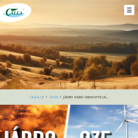
/
/
CALLA.CZ
ÚVOD
JÁDRO NEBO OBNOVITELNÉ ZDROJE - VELKÉ SROVNÁNÍ ČESKÉ ENERGETIKY!