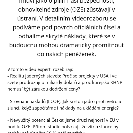
mluví jako o pilíři naší bezpečnosti,
obnovitelné zdroje (OZE) zůstávají v
ústraní. V detailním videorozboru se
podíváme pod povrch oficiálních čísel a
odhalíme skryté náklady, které se v
budoucnu mohou dramaticky promítnout
do našich peněženek.
V tomto videu experti rozebírají:
- Realitu jaderných staveb: Proč se projekty v USA i ve
světě prodražují o miliardy dolarů a proč korejská KHNP
nemusí být zárukou dodržení ceny?
- Srovnání nákladů (LCOE): Jak si stojí jádro proti větru a
slunci, když započítáme i náklady na ukládání energie?
- Nevyužitý potenciál Česka: Jsme druzí nejhorší v EU v
podílu OZE. Přitom studie potvrzují, že vítr a slunce by