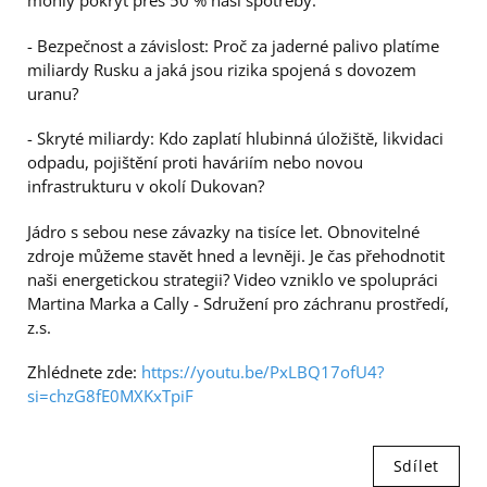
mohly pokrýt přes 50 % naší spotřeby.
- Bezpečnost a závislost: Proč za jaderné palivo platíme
miliardy Rusku a jaká jsou rizika spojená s dovozem
uranu?
- Skryté miliardy: Kdo zaplatí hlubinná úložiště, likvidaci
odpadu, pojištění proti haváriím nebo novou
infrastrukturu v okolí Dukovan?
Jádro s sebou nese závazky na tisíce let. Obnovitelné
zdroje můžeme stavět hned a levněji. Je čas přehodnotit
naši energetickou strategii? Video vzniklo ve spolupráci
Martina Marka a Cally - Sdružení pro záchranu prostředí,
z.s.
Zhlédnete zde:
https://youtu.be/PxLBQ17ofU4?
si=chzG8fE0MXKxTpiF
Sdílet