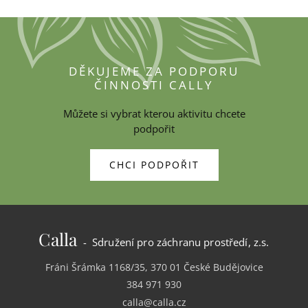
DĚKUJEME ZA PODPORU
ČINNOSTI CALLY
Můžete si vybrat kterou aktivitu chcete
podpořit
CHCI PODPOŘIT
Calla
- Sdružení pro záchranu prostředí, z.s.
Fráni Šrámka 1168/35, 370 01 České Budějovice
384 971 930
calla@calla.cz