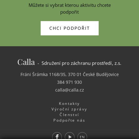
Můžete si vybrat kterou aktivitu chcete
podpořit
CHCI PODPOŘIT
Calla
- Sdružení pro záchranu prostředí, z.s.
Fráni Šrámka 1168/35, 370 01 České Budějovice
384 971 930
calla@calla.cz
Kontakty
Výroční zprávy
Členství
Podpořte nás
Facebook
Youtube
EN