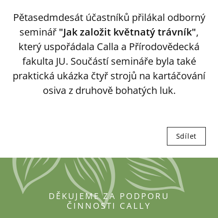
Pětasedmdesát účastníků přilákal odborný
seminář
"Jak založit květnatý trávník"
,
který uspořádala Calla a Přírodovědecká
fakulta JU. Součástí semináře byla také
praktická ukázka čtyř strojů na kartáčování
osiva z druhově bohatých luk.
Sdílet
DĚKUJEME ZA PODPORU
ČINNOSTI CALLY