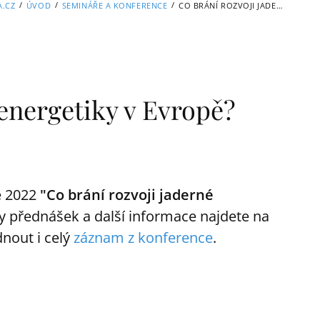
/
/
/
A.CZ
ÚVOD
SEMINÁŘE A KONFERENCE
CO BRÁNÍ ROZVOJI JADERNÉ ENERGETIKY V EVROPĚ?
 energetiky v Evropě?
e 2022
"Co brání rozvoji jaderné
y přednášek a další informace najdete na
dnout i celý
záznam z konference
.