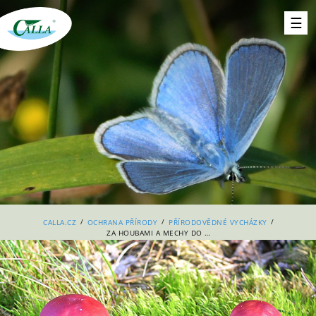
/
/
/
CALLA.CZ
OCHRANA PŘÍRODY
PŘÍRODOVĚDNÉ VYCHÁZKY
ZA HOUBAMI A MECHY DO BRANIŠOVSKÉHO LESA