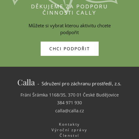
DĚKUJEME ZA PODPORU
ČINNOSTI CALLY
Můžete si vybrat kterou aktivitu chcete
podpořit
CHCI PODPOŘIT
Calla
- Sdružení pro záchranu prostředí, z.s.
Fráni Šrámka 1168/35, 370 01 České Budějovice
384 971 930
calla@calla.cz
Kontakty
Výroční zprávy
Členství