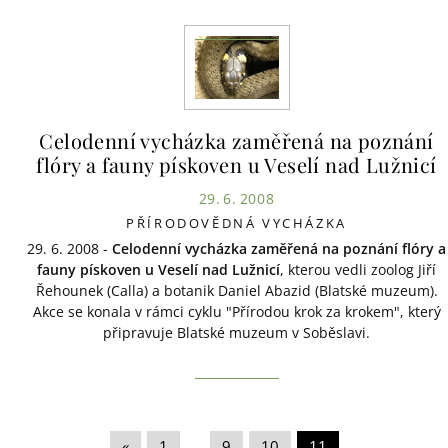
Celodenní vycházka zaměřená na poznání
flóry a fauny pískoven u Veselí nad Lužnicí
29. 6. 2008
PŘÍRODOVĚDNÁ VYCHÁZKA
29. 6. 2008 -
Celodenní vycházka zaměřená na poznání flóry a
fauny pískoven u Veselí nad Lužnicí
, kterou vedli zoolog Jiří
Řehounek (Calla) a botanik Daniel Abazid (Blatské muzeum).
Akce se konala v rámci cyklu "Přírodou krok za krokem", který
připravuje Blatské muzeum v Soběslavi.
«
|
1
|
..
|
9
|
10
|
11