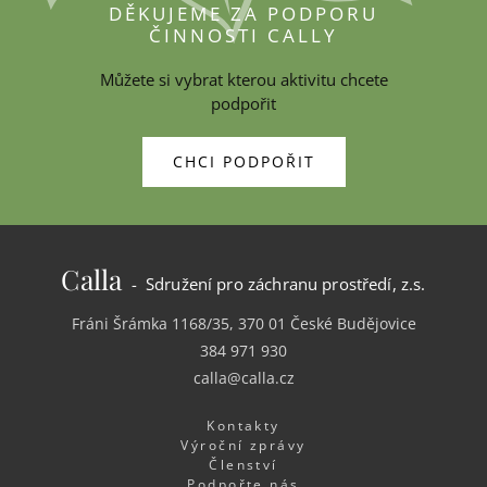
DĚKUJEME ZA PODPORU
ČINNOSTI CALLY
Můžete si vybrat kterou aktivitu chcete
podpořit
CHCI PODPOŘIT
Calla
- Sdružení pro záchranu prostředí, z.s.
Fráni Šrámka 1168/35, 370 01 České Budějovice
384 971 930
calla@calla.cz
Kontakty
Výroční zprávy
Členství
Podpořte nás