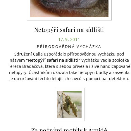
Netopýří safari na sídlišti
17. 9. 2011
PŘÍRODOVĚDNÁ VYCHÁZKA
Sdružení Calla uspořádalo přírodovědnou vycházku pod
názvem
"Netopýří safari na sídlišti"
Vycházku vedla zooložka
Tereza Bradáčová, která s sebou přivezla i živé handicapované
netopýry. Účastníkům ukázala také netopýří budky a zasvětila
je do určování těchto létajících savců s pomocí bat detektoru.
Za nočními motýly k Arpidě