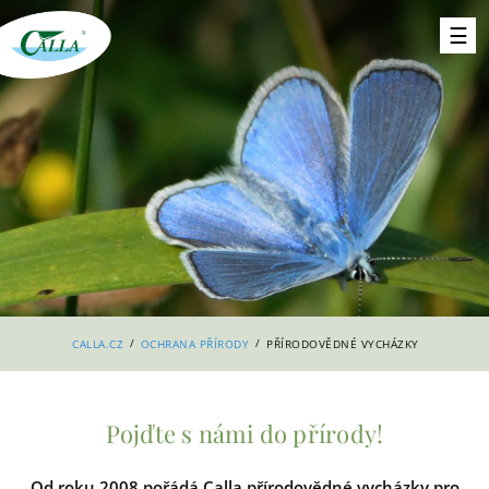
/
/
CALLA.CZ
OCHRANA PŘÍRODY
PŘÍRODOVĚDNÉ VYCHÁZKY
Pojďte s námi do přírody!
Od roku 2008 pořádá Calla přírodovědné vycházky pro