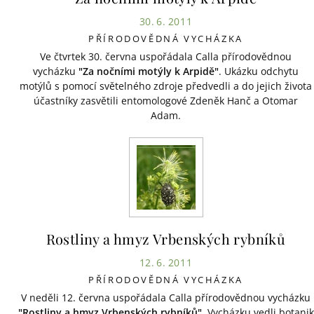
30. 6. 2011
PŘÍRODOVĚDNÁ VYCHÁZKA
Ve čtvrtek 30. června uspořádala Calla přírodovědnou
vycházku
"Za nočními motýly k Arpidě"
. Ukázku odchytu
motýlů s pomocí světelného zdroje předvedli a do jejich života
účastníky zasvětili entomologové Zdeněk Hanč a Otomar
Adam.
Rostliny a hmyz Vrbenských rybníků
12. 6. 2011
PŘÍRODOVĚDNÁ VYCHÁZKA
V neděli 12. června uspořádala Calla přírodovědnou vycházku
"Rostliny a hmyz Vrbenských rybníků"
. Vycházku vedli botanik