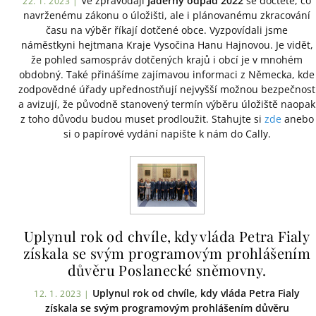
Ve zpravodaji
Jaderný odpad 2022
se dočtete, co
22. 1. 2023 |
navrženému zákonu o úložišti, ale i plánovanému zkracování
času na výběr říkají dotčené obce. Vyzpovídali jsme
náměstkyni hejtmana Kraje Vysočina Hanu Hajnovou. Je vidět,
že pohled samospráv dotčených krajů i obcí je v mnohém
obdobný. Také přinášíme zajímavou informaci z Německa, kde
zodpovědné úřady upřednostňují nejvyšší možnou bezpečnost
a avizují, že původně stanovený termín výběru úložiště naopak
z toho důvodu budou muset prodloužit. Stahujte si
zde
anebo
si o papírové vydání napište k nám do Cally.
Uplynul rok od chvíle, kdy vláda Petra Fialy
získala se svým programovým prohlášením
důvěru Poslanecké sněmovny.
Uplynul rok od chvíle, kdy vláda Petra Fialy
12. 1. 2023 |
získala se svým programovým prohlášením důvěru