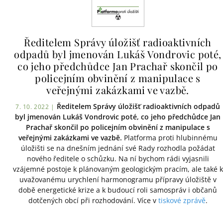
Ředitelem Správy úložišť radioaktivních
odpadů byl jmenován Lukáš Vondrovic poté,
co jeho předchůdce Jan Prachař skončil po
policejním obvinění z manipulace s
veřejnými zakázkami ve vazbě.
Ředitelem Správy úložišť radioaktivních odpadů
7. 10. 2022 |
byl jmenován Lukáš Vondrovic poté, co jeho předchůdce Jan
Prachař skončil po policejním obvinění z manipulace s
veřejnými zakázkami ve vazbě.
Platforma proti hlubinnému
úložišti se na dnešním jednání své Rady rozhodla požádat
nového ředitele o schůzku. Na ní bychom rádi vyjasnili
vzájemné postoje k plánovaným geologickým pracím, ale také k
uvažovanému urychlení harmonogramu přípravy úložiště v
době energetické krize a k budoucí roli samospráv i občanů
dotčených obcí při rozhodování. Více v
tiskové zprávě
.