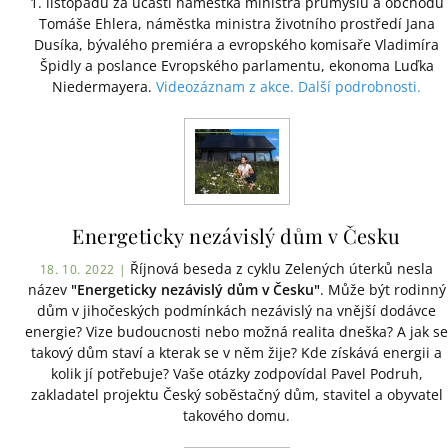
1. listopadu za účasti náměstka ministra průmyslu a obchodu
Tomáše Ehlera, náměstka ministra životního prostředí Jana
Dusíka, bývalého premiéra a evropského komisaře Vladimíra
Špidly a poslance Evropského parlamentu, ekonoma Luďka
Niedermayera.
Videozáznam z akce.
Další podrobnosti.
Energeticky nezávislý dům v Česku
Říjnová beseda z cyklu Zelených úterků nesla
18. 10. 2022 |
název
"Energeticky nezávislý dům v Česku"
. Může být rodinný
dům v jihočeských podmínkách nezávislý na vnější dodávce
energie? Vize budoucnosti nebo možná realita dneška? A jak se
takový dům staví a kterak se v něm žije? Kde získává energii a
kolik jí potřebuje? Vaše otázky zodpovídal Pavel Podruh,
zakladatel projektu Český soběstačný dům, stavitel a obyvatel
takového domu.