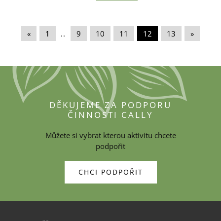
«
|
1
|
..
|
9
|
10
|
11
|
12
|
13
|
»
DĚKUJEME ZA PODPORU
ČINNOSTI CALLY
Můžete si vybrat kterou aktivitu chcete
podpořit
CHCI PODPOŘIT