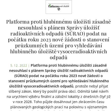
Platforma proti hlubinnému úložišti zásadně
nesouhlasí s plánem Správy úložišť
radioaktivních odpadů (SÚRAO) podat na
počátku roku 2023 nové žádosti o stanovení
průzkumných území pro vyhledávání
hlubinného úložiště vysoceradioaktivních
odpadů
Platforma proti hlubinnému úložišti zásadně
5. 12. 2022 |
nesouhlasí s plánem Správy úložišť radioaktivních odpadů
(SÚRAO) podat na počátku roku 2023 nové žádosti o
stanovení průzkumných území pro vyhledávání hlubinného
úložiště vysoceradioaktivních odpadů
, protože nebyl přijat
slíbený zákon, který by posílil práva obcí. Odmítá také návrh
na urychlení výběru finální a záložní lokality z dnešních čtyř již
v roce 2028. Toho půjde dosáhnout jen zkrácením času
plánovaných geologických prací na polovinu s významným