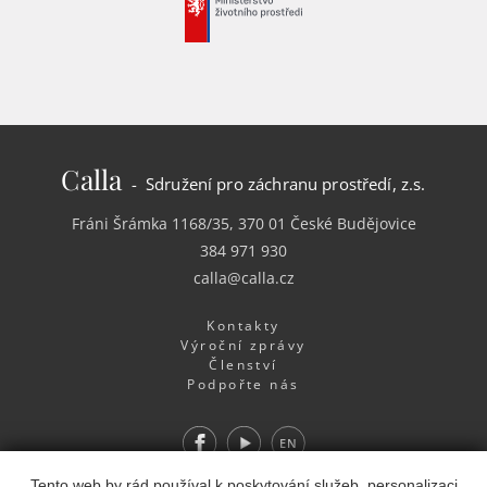
Calla
- Sdružení pro záchranu prostředí, z.s.
Fráni Šrámka 1168/35, 370 01 České Budějovice
384 971 930
calla@calla.cz
Kontakty
Výroční zprávy
Členství
Podpořte nás
Facebook
Youtube
EN
Webdesign
&
Webhosting
&
publikační systém Toolkit
-
Tento web by rád používal k poskytování služeb, personalizaci