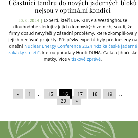
Účastníci tendru do nových jaderných bloků
nejsou v optimální kondici
Experti, kteří EDF, KHNP a Westinghouse
20. 6. 2024 |
dlouhodobě sledují v jejich domovských zemích, soudí, že
firmy dosud nevyřešily zásadní problémy, které zkomplikovaly
jejich nedávné projekty. Příspěvky expertů byly předneseny na
dnešní
Nuclear Energy Conference 2024 "Rizika české jaderné
zakázky století"
, kterou pořádaly Hnutí DUHA, Calla a Jihočeské
matky. Více v
tiskové zprávě
.
«
|
1
|
..
|
15
|
16
|
17
|
18
|
19
|
..
|
23
|
»