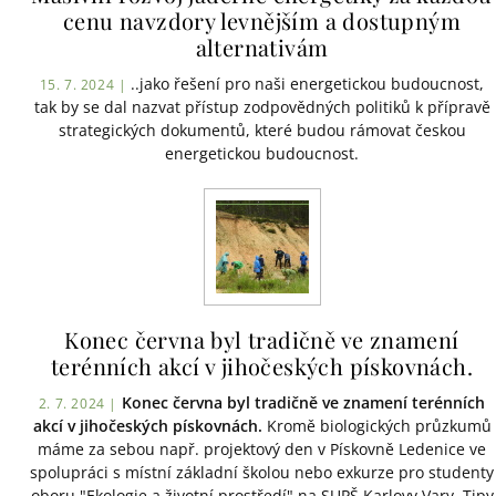
cenu navzdory levnějším a dostupným
alternativám
..jako řešení pro naši energetickou budoucnost,
15. 7. 2024 |
tak by se dal nazvat přístup zodpovědných politiků k přípravě
strategických dokumentů, které budou rámovat českou
energetickou budoucnost.
Konec června byl tradičně ve znamení
terénních akcí v jihočeských pískovnách.
Konec června byl tradičně ve znamení terénních
2. 7. 2024 |
akcí v jihočeských pískovnách.
Kromě biologických průzkumů
máme za sebou např. projektový den v Pískovně Ledenice ve
spolupráci s místní základní školou nebo exkurze pro studenty
oboru "Ekologie a životní prostředí" na SUPŠ Karlovy Vary. Tipy