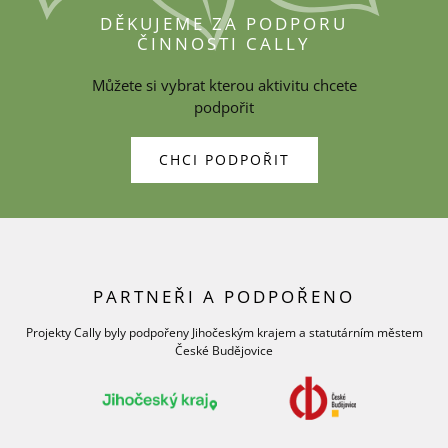
DĚKUJEME ZA PODPORU
ČINNOSTI CALLY
Můžete si vybrat kterou aktivitu chcete
podpořit
CHCI PODPOŘIT
PARTNEŘI A PODPOŘENO
Projekty Cally byly podpořeny Jihočeským krajem a statutárním městem
České Budějovice