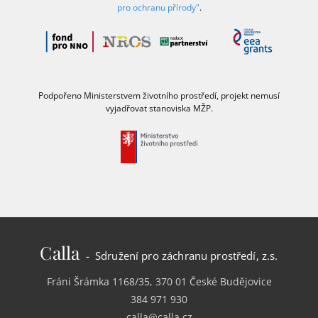
pro ochranu přírody"
.
Podpořeno Ministerstvem životního prostředí, projekt nemusí
vyjadřovat stanoviska MŽP.
Calla
- Sdružení pro záchranu prostředí, z.s.
Fráni Šrámka 1168/35, 370 01 České Budějovice
384 971 930
calla@calla.cz