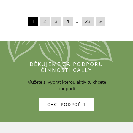
1
|
2
|
3
|
4
|
..
|
23
|
»
DĚKUJEME ZA PODPORU
ČINNOSTI CALLY
Můžete si vybrat kterou aktivitu chcete
podpořit
CHCI PODPOŘIT