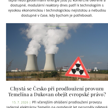
tepla nebo geotermální energie jsou již komerčně ověřené a
dostupné, modulární reaktory dnes patří k technologiím s
vysokou ekonomickou i technologickou nejistotou a nebudou
dostupné v čase, kdy bychom je potřebovali.
Chystá se Česko při prodloužení provozu
Temelína a Dukovan obejít evropské právo?
Při včerejším ohlášení prodloužení provozu
15. 7. 2026 |
Jaderné elektrárny Temelín na osmdesát let nezazněly některé