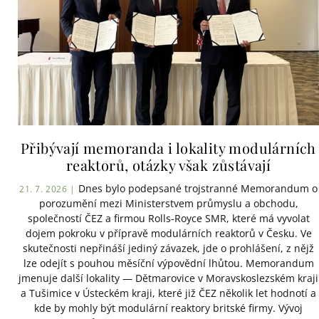
Přibývají memoranda i lokality modulárních
reaktorů, otázky však zůstávají
Dnes bylo podepsané trojstranné Memorandum o
21. 7. 2026 |
porozumění mezi Ministerstvem průmyslu a obchodu,
společností ČEZ a firmou Rolls-Royce SMR, které má vyvolat
dojem pokroku v přípravě modulárních reaktorů v Česku. Ve
skutečnosti nepřináší jediný závazek, jde o prohlášení, z nějž
lze odejít s pouhou měsíční výpovědní lhůtou. Memorandum
jmenuje další lokality — Dětmarovice v Moravskoslezském kraji
a Tušimice v Ústeckém kraji, které již ČEZ několik let hodnotí a
kde by mohly být modulární reaktory britské firmy. Vývoj