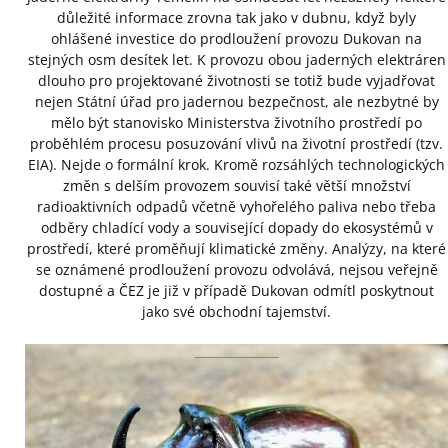
důležité informace zrovna tak jako v dubnu, když byly
ohlášené investice do prodloužení provozu Dukovan na
stejných osm desítek let. K provozu obou jaderných elektráren
dlouho pro projektované životnosti se totiž bude vyjadřovat
nejen Státní úřad pro jadernou bezpečnost, ale nezbytné by
mělo být stanovisko Ministerstva životního prostředí po
proběhlém procesu posuzování vlivů na životní prostředí (tzv.
EIA). Nejde o formální krok. Kromě rozsáhlých technologických
změn s delším provozem souvisí také větší množství
radioaktivních odpadů včetně vyhořelého paliva nebo třeba
odběry chladící vody a související dopady do ekosystémů v
prostředí, které proměňují klimatické změny. Analýzy, na které
se oznámené prodloužení provozu odvolává, nejsou veřejně
dostupné a ČEZ je již v případě Dukovan odmítl poskytnout
jako své obchodní tajemství.