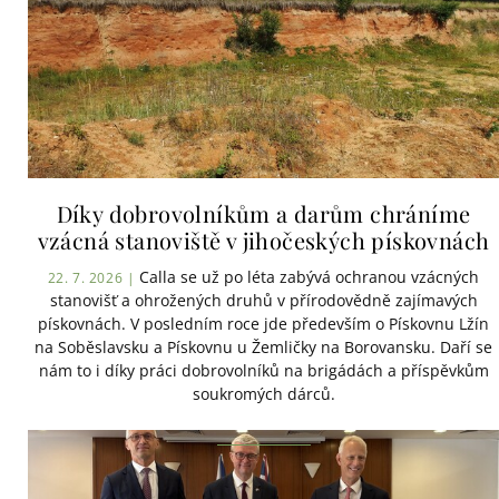
Díky dobrovolníkům a darům chráníme
vzácná stanoviště v jihočeských pískovnách
Calla se už po léta zabývá ochranou vzácných
22. 7. 2026 |
stanovišť a ohrožených druhů v přírodovědně zajímavých
pískovnách. V posledním roce jde především o Pískovnu Lžín
na Soběslavsku a Pískovnu u Žemličky na Borovansku. Daří se
nám to i díky práci dobrovolníků na brigádách a příspěvkům
soukromých dárců.