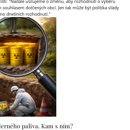
išti: "Nadále usilujeme o změnu, aby rozhodnutí o výběru
 souhlasem dotčených obcí. Jen tak může být politika vlády
eno dnešních rozhodnutí."
derného paliva. Kam s ním?