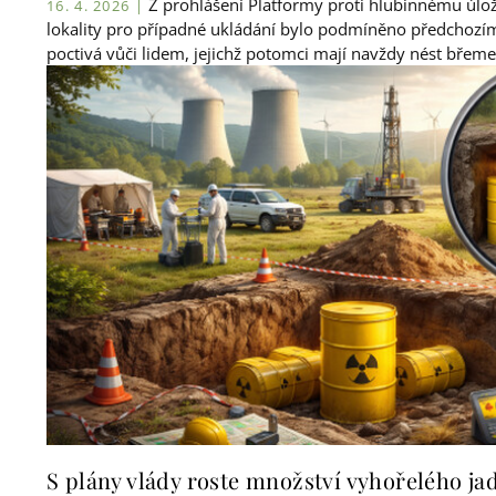
Z prohlášení Platformy proti hlubinnému úlož
16. 4. 2026 |
lokality pro případné ukládání bylo podmíněno předchozím
poctivá vůči lidem, jejichž potomci mají navždy nést břem
S plány vlády roste množství vyhořelého ja