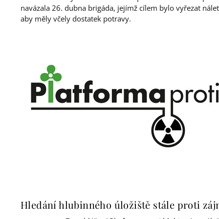
navázala 26. dubna brigáda, jejímž cílem bylo vyřezat nále
aby měly včely dostatek potravy.
Hledání hlubinného úložiště stále proti z