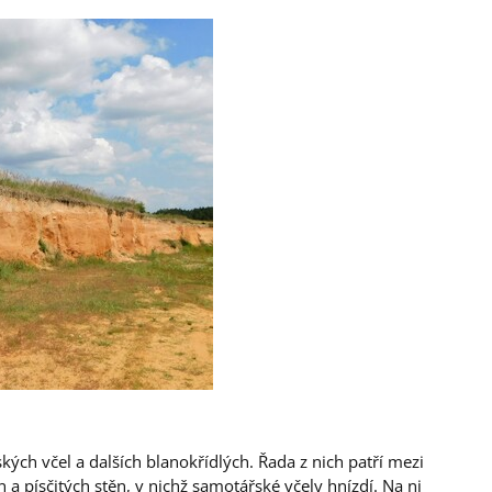
ých včel a dalších blanokřídlých. Řada z nich patří mezi
 písčitých stěn, v nichž samotářské včely hnízdí. Na ni