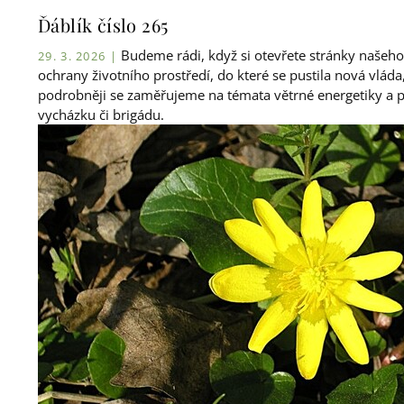
Ďáblík číslo 265
Budeme rádi, když si otevřete stránky našeh
29. 3. 2026 |
ochrany životního prostředí, do které se pustila nová vlá
podrobněji se zaměřujeme na témata větrné energetiky a p
vycházku či brigádu.