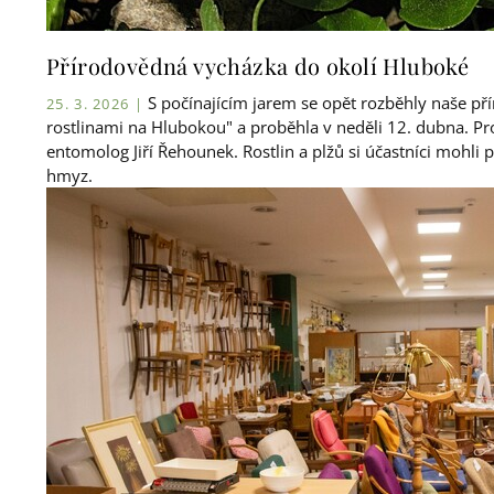
Přírodovědná vycházka do okolí Hluboké
S počínajícím jarem se opět rozběhly naše pří
25. 3. 2026 |
rostlinami na Hlubokou" a proběhla v neděli 12. dubna. Pro
entomolog Jiří Řehounek. Rostlin a plžů si účastníci mohli
hmyz.