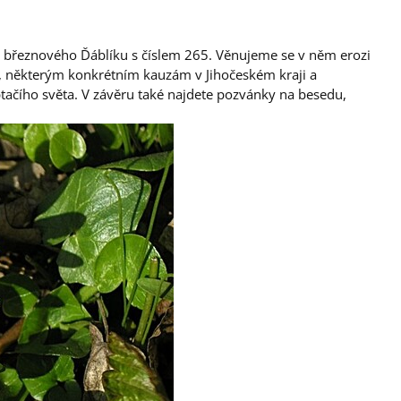
o březnového Ďáblíku s číslem 265. Věnujeme se v něm erozi
da, některým konkrétním kauzám v Jihočeském kraji a
tačího světa. V závěru také najdete pozvánky na besedu,