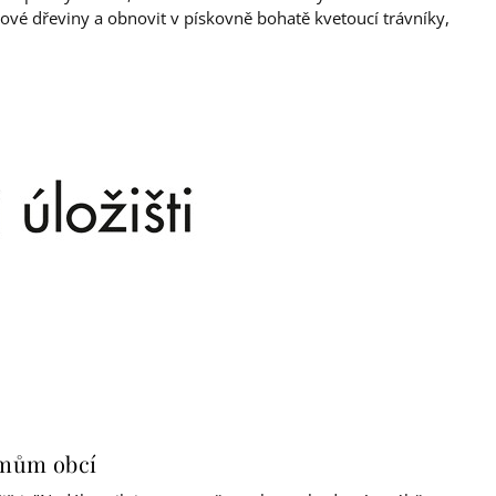
tové dřeviny a obnovit v pískovně bohatě kvetoucí trávníky,
ájmům obcí