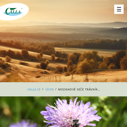
/
/
CALLA.CZ
ÚVOD
MOZAIKOVÉ SEČE TRÁVNÍKŮ V ČESKÝCH BUDĚJOVICÍCH PODPORUJÍ BIODIVERZITU