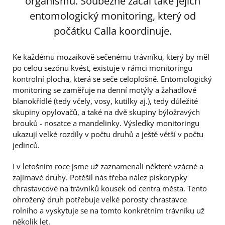
organismů. Souběžně začal také jejich
entomologický monitoring, který od
počátku Calla koordinuje.
Ke každému mozaikově sečenému trávníku, který by měl
po celou sezónu kvést, existuje v rámci monitoringu
kontrolní plocha, která se seče celoplošně. Entomologický
monitoring se zaměřuje na denní motýly a žahadlové
blanokřídlé (tedy včely, vosy, kutilky aj.), tedy důležité
skupiny opylovačů, a také na dvě skupiny býložravých
brouků - nosatce a mandelinky. Výsledky monitoringu
ukazují velké rozdíly v počtu druhů a ještě větší v počtu
jedinců.
I v letošním roce jsme už zaznamenali některé vzácné a
zajímavé druhy. Potěšil nás třeba nález pískorypky
chrastavcové na trávníků kousek od centra města. Tento
ohrožený druh potřebuje velké porosty chrastavce
rolního a vyskytuje se na tomto konkrétním trávníku už
několik let.