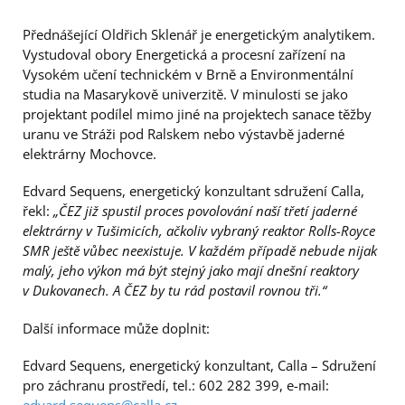
Přednášející Oldřich Sklenář je energetickým analytikem.
Vystudoval obory Energetická a procesní zařízení na
Vysokém učení technickém v Brně a Environmentální
studia na Masarykově univerzitě. V minulosti se jako
projektant podílel mimo jiné na projektech sanace těžby
uranu ve Stráži pod Ralskem nebo výstavbě jaderné
elektrárny Mochovce.
Edvard Sequens, energetický konzultant sdružení Calla,
řekl:
„ČEZ již spustil proces povolování naší třetí jaderné
elektrárny v Tušimicích, ačkoliv vybraný reaktor Rolls-Royce
SMR ještě vůbec neexistuje. V každém případě nebude nijak
malý, jeho výkon má být stejný jako mají dnešní reaktory
v Dukovanech. A ČEZ by tu rád postavil rovnou tři.“
Další informace může doplnit:
Edvard Sequens, energetický konzultant, Calla – Sdružení
pro záchranu prostředí, tel.: 602 282 399, e-mail: