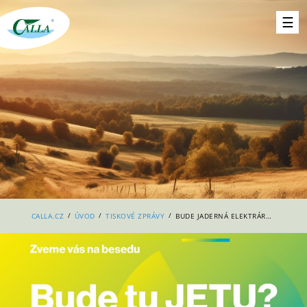
/
/
/
CALLA.CZ
ÚVOD
TISKOVÉ ZPRÁVY
BUDE JADERNÁ ELEKTRÁRNA TUŠIMICE? POZVÁNÍ NA BESEDY