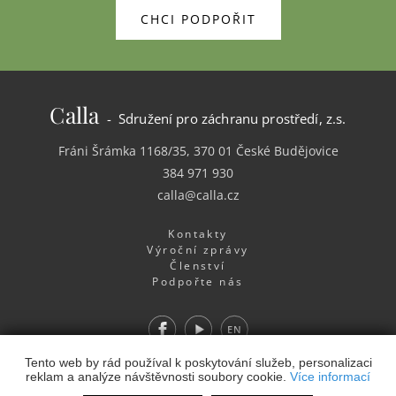
CHCI PODPOŘIT
Calla
- Sdružení pro záchranu prostředí, z.s.
Fráni Šrámka 1168/35, 370 01 České Budějovice
384 971 930
calla@calla.cz
Kontakty
Výroční zprávy
Členství
Podpořte nás
Facebook
Youtube
EN
Webdesign
&
Webhosting
&
publikační systém Toolkit
-
Tento web by rád používal k poskytování služeb, personalizaci
reklam a analýze návštěvnosti soubory cookie.
Více informací
Studio