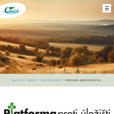
/
/
/
CALLA.CZ
ÚVOD
TISKOVÉ ZPRÁVY
POVOLENÍ GEOLOGICKÝCH PRŮZKUMŮ ČELÍ ŽALOBÁM OBCÍ NA VŠECH LOKALITÁCH