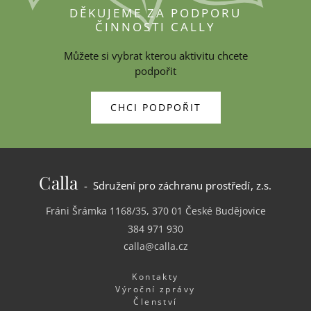
DĚKUJEME ZA PODPORU
ČINNOSTI CALLY
Můžete si vybrat kterou aktivitu chcete
podpořit
CHCI PODPOŘIT
Calla
- Sdružení pro záchranu prostředí, z.s.
Fráni Šrámka 1168/35, 370 01 České Budějovice
384 971 930
calla@calla.cz
Kontakty
Výroční zprávy
Členství