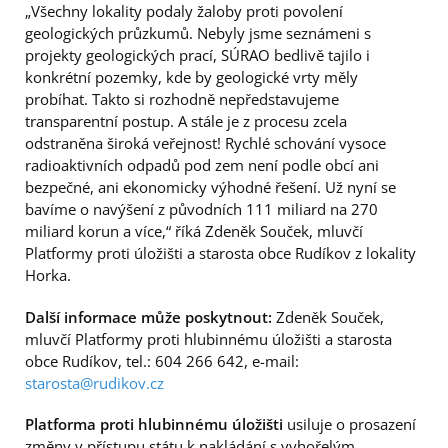
„Všechny lokality podaly žaloby proti povolení
geologických průzkumů. Nebyly jsme seznámeni s
projekty geologických prací, SÚRAO bedlivě tajilo i
konkrétní pozemky, kde by geologické vrty měly
probíhat. Takto si rozhodně nepředstavujeme
transparentní postup. A stále je z procesu zcela
odstraněna široká veřejnost! Rychlé schování vysoce
radioaktivních odpadů pod zem není podle obcí ani
bezpečné, ani ekonomicky výhodné řešení. Už nyní se
bavíme o navýšení z původních 111 miliard na 270
miliard korun a více,“ říká Zdeněk Souček, mluvčí
Platformy proti úložišti a starosta obce Rudíkov z lokality
Horka.
Další informace může poskytnout:
Zdeněk Souček,
mluvčí Platformy proti hlubinnému úložišti a starosta
obce Rudíkov, tel.: 604 266 642, e-mail:
starosta@rudikov.cz
Platforma proti hlubinnému úložišti
usiluje o prosazení
změny v přístupu státu k nakládání s vyhořelým