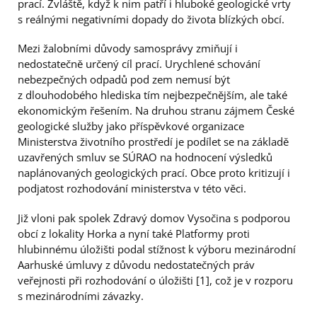
prací. Zvláště, když k nim patří i hluboké geologické vrty
s reálnými negativními dopady do života blízkých obcí.
Mezi žalobními důvody samosprávy zmiňují i
nedostatečně určený cíl prací. Urychlené schování
nebezpečných odpadů pod zem nemusí být
z dlouhodobého hlediska tím nejbezpečnějším, ale také
ekonomickým řešením. Na druhou stranu zájmem České
geologické služby jako příspěvkové organizace
Ministerstva životního prostředí je podílet se na základě
uzavřených smluv se SÚRAO na hodnocení výsledků
naplánovaných geologických prací. Obce proto kritizují i
podjatost rozhodování ministerstva v této věci.
Již vloni pak spolek Zdravý domov Vysočina s podporou
obcí z lokality Horka a nyní také Platformy proti
hlubinnému úložišti podal stížnost k výboru mezinárodní
Aarhuské úmluvy z důvodu nedostatečných práv
veřejnosti při rozhodování o úložišti [1], což je v rozporu
s mezinárodními závazky.