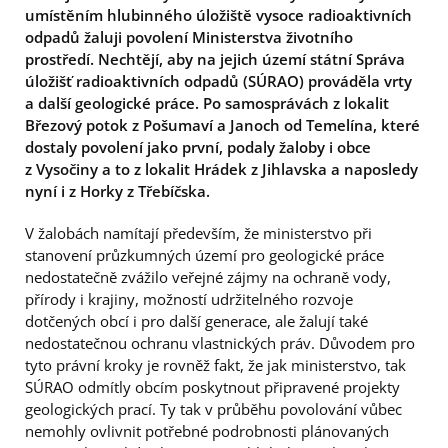
umístěním hlubinného úložiště vysoce radioaktivních
odpadů žaluji povolení Ministerstva životního
prostředí. Nechtějí, aby na jejich území státní Správa
úložišť radioaktivních odpadů (SÚRAO) prováděla vrty
a další geologické práce. Po samosprávách z lokalit
Březový potok z Pošumaví a Janoch od Temelína, které
dostaly povolení jako první, podaly žaloby i obce
z Vysočiny a to z lokalit Hrádek z Jihlavska a naposledy
nyní i z Horky z Třebíčska.
V žalobách namítají především, že ministerstvo při
stanovení průzkumných území pro geologické práce
nedostatečně zvážilo veřejné zájmy na ochraně vody,
přírody i krajiny, možností udržitelného rozvoje
dotčených obcí i pro další generace, ale žalují také
nedostatečnou ochranu vlastnických práv. Důvodem pro
tyto právní kroky je rovněž fakt, že jak ministerstvo, tak
SÚRAO odmítly obcím poskytnout připravené projekty
geologických prací. Ty tak v průběhu povolování vůbec
nemohly ovlivnit potřebné podrobnosti plánovaných