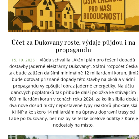
Účet za Dukovany roste, výdaje půjdou i na
propagandu
Vláda schválila „Akční plán pro řešení dopadů
15. 10. 2025 |
dostavby Jaderné elektrárny Dukovany“. Státní rozpočet Česka
tak bude zatížen dalšími minimálně 12 miliardami korun, jimiž
bude dotovat přiznané dopady této stavby na okolí a vládní
propagandu vylepšující obraz jaderné energetiky. Na účtu
daňových poplatníků tak přibude další položka ke stávajícím
400 miliardám korun v cenách roku 2024, za kolik slíbila dodat
dva nové dosud nikdy nepostavené typy reaktorů jihokorejská
KHNP a ke skoro 14 miliardám na úpravu dopravní trasy od
Labe po Dukovany, bez níž by se těžké ocelové odlitky z Koreje
nedostaly na místo.