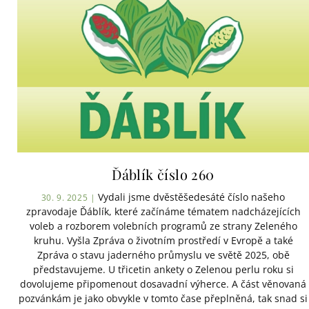
Ďáblík číslo 260
Vydali jsme dvěstěšedesáté číslo našeho
30. 9. 2025 |
zpravodaje Ďáblík, které začínáme tématem nadcházejících
voleb a rozborem volebních programů ze strany Zeleného
kruhu. Vyšla Zpráva o životním prostředí v Evropě a také
Zpráva o stavu jaderného průmyslu ve světě 2025, obě
představujeme. U třicetin ankety o Zelenou perlu roku si
dovolujeme připomenout dosavadní výherce. A část věnovaná
pozvánkám je jako obvykle v tomto čase přeplněná, tak snad si