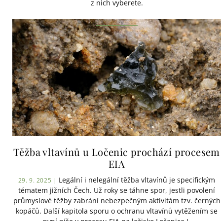
z nich vyberete.
Těžba vltavínů u Ločenic prochází procesem
EIA
Legální i nelegální těžba vltavínů je specifickým
29. 9. 2025 |
tématem jižních Čech. Už roky se táhne spor, jestli povolení
průmyslové těžby zabrání nebezpečným aktivitám tzv. černých
kopáčů. Další kapitola sporu o ochranu vltavínů vytěžením se