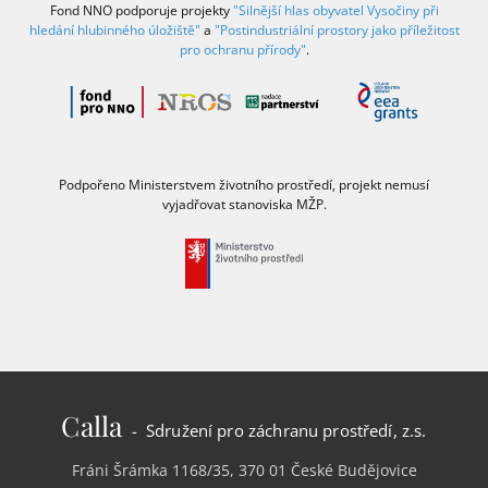
Fond NNO podporuje projekty
"Silnější hlas obyvatel Vysočiny při
hledání hlubinného úložiště"
a
"Postindustriální prostory jako příležitost
pro ochranu přírody"
.
Podpořeno Ministerstvem životního prostředí, projekt nemusí
vyjadřovat stanoviska MŽP.
Calla
- Sdružení pro záchranu prostředí, z.s.
Fráni Šrámka 1168/35, 370 01 České Budějovice