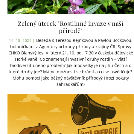
Zelený úterek "Rostlinné invaze v naší
přírodě"
Beseda s Terezou Rejnkovou a Pavlou Bočkovou,
16. 10. 2025 |
botaničkami z Agentury ochrany přírody a krajiny ČR, Správy
CHKO Blanský les. V ´úterý 21. 10. od 17,30 v českobudějovické
Horké vaně. Co znamenají invazivní druhy rostlin – větší
biodiverzitu nebo problém? Jak moc velký je na jihu Čech a o
které druhy jde? Máme možnosti se bránit a co se osvědčuje?
Mohu pomoci jako běžný návštěvník přírody? Hrozí pokuty
zahrádkářům?