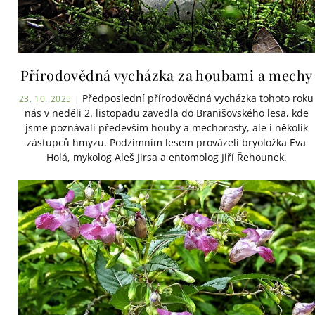
Přírodovědná vycházka za houbami a mechy
Předposlední přírodovědná vycházka tohoto roku
23. 10. 2025 |
nás v neděli 2. listopadu zavedla do Branišovského lesa, kde
jsme poznávali především houby a mechorosty, ale i několik
zástupců hmyzu. Podzimním lesem provázeli bryoložka Eva
Holá, mykolog Aleš Jirsa a entomolog Jiří Řehounek.