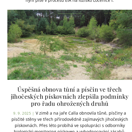
nyní píše v procesu EIA na ložisko Ločenice I.
Úspěšná obnova tůní a písčin ve třech
jihočeských pískovnách zlepšila podmínky
pro řadu ohrožených druhů
V zimě a na jaře Calla obnovila tůné, písčiny a
9. 9. 2025 |
písčité stěny ve třech přírodovědně zajímavých jihočeských
pískovnách. Přes léto probíhá ve spolupráci s odborníky
biologický monitoring pískoven a vyhodnocování zásahů.