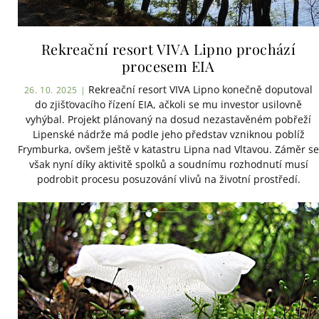
Rekreační resort VIVA Lipno prochází
procesem EIA
Rekreační resort VIVA Lipno konečně doputoval
26. 10. 2025 |
do zjišťovacího řízení EIA, ačkoli se mu investor usilovně
vyhýbal. Projekt plánovaný na dosud nezastavěném pobřeží
Lipenské nádrže má podle jeho představ vzniknou poblíž
Frymburka, ovšem ještě v katastru Lipna nad Vltavou. Záměr se
však nyní díky aktivitě spolků a soudnímu rozhodnutí musí
podrobit procesu posuzování vlivů na životní prostředí.