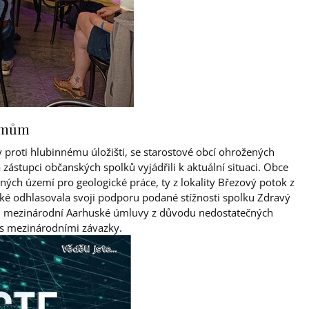
kumům
proti hlubinnému úložišti, se starostové obcí ohrožených
ástupci občanských spolků vyjádřili k aktuální situaci. Obce
ých území pro geologické práce, ty z lokality Březový potok z
také odhlasovala svoji podporu podané stížnosti spolku Zdravý
ru mezinárodní Aarhuské úmluvy z důvodu nedostatečných
u s mezinárodními závazky.