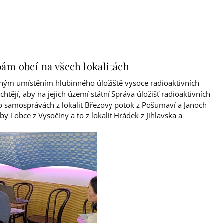
ám obcí na všech lokalitách
žným umístěním hlubinného úložiště vysoce radioaktivních
htějí, aby na jejich území státní Správa úložišť radioaktivních
Po samosprávách z lokalit Březový potok z Pošumaví a Janoch
y i obce z Vysočiny a to z lokalit Hrádek z Jihlavska a