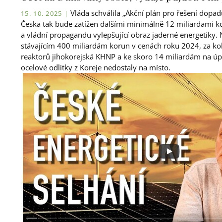
Vláda schválila „Akční plán pro řešení dopa
15. 10. 2025 |
Česka tak bude zatížen dalšími minimálně 12 miliardami ko
a vládní propagandu vylepšující obraz jaderné energetiky.
stávajícím 400 miliardám korun v cenách roku 2024, za kol
reaktorů jihokorejská KHNP a ke skoro 14 miliardám na úp
ocelové odlitky z Koreje nedostaly na místo.