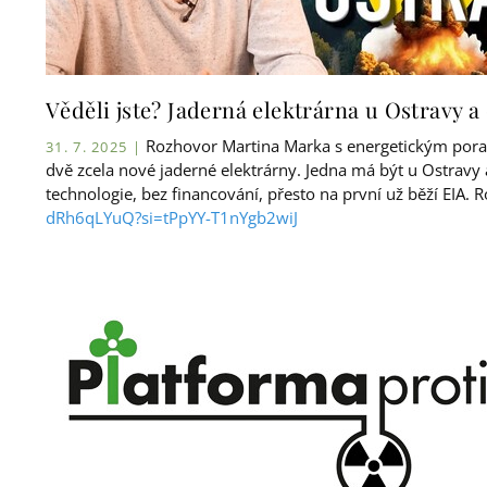
Věděli jste? Jaderná elektrárna u Ostravy 
Rozhovor Martina Marka s energetickým pora
31. 7. 2025 |
dvě zcela nové jaderné elektrárny. Jedna má být u Ostravy
technologie, bez financování, přesto na první už běží EIA.
dRh6qLYuQ?si=tPpYY-T1nYgb2wiJ