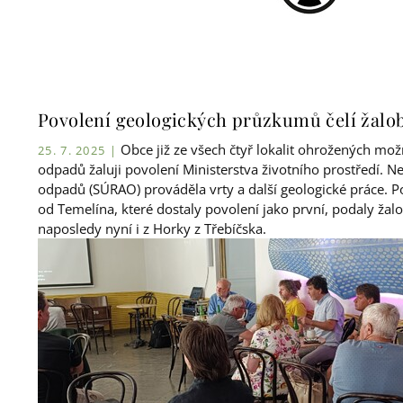
Povolení geologických průzkumů čelí žalob
Obce již ze všech čtyř lokalit ohrožených mo
25. 7. 2025 |
odpadů žaluji povolení Ministerstva životního prostředí. Nec
odpadů (SÚRAO) prováděla vrty a další geologické práce. 
od Temelína, které dostaly povolení jako první, podaly žalob
naposledy nyní i z Horky z Třebíčska.