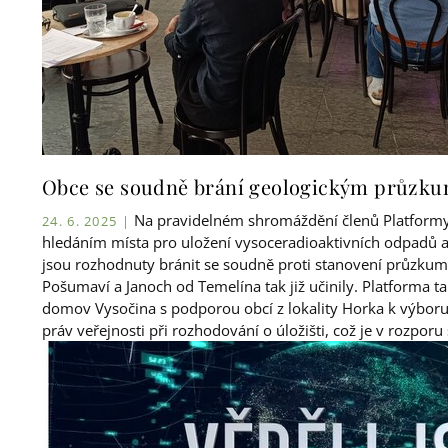
Obce se soudně brání geologickým průz
Na pravidelném shromáždění členů Platformy 
24. 6. 2025 |
hledáním místa pro uložení vysoceradioaktivních odpadů a z
jsou rozhodnuty bránit se soudně proti stanovení průzkumn
Pošumaví a Janoch od Temelína tak již učinily. Platforma 
domov Vysočina s podporou obcí z lokality Horka k výbo
práv veřejnosti při rozhodování o úložišti, což je v rozpor