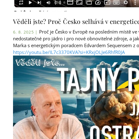
Věděli jste? Proč Česko selhává v energetic
Proč je Česko v Evropě na posledním místě ve 
6. 8. 2025 |
nedostatečné pro jádro i pro nové obnovitelné zdroje, a ja
Marka s energetickým poradcem Edvardem Sequensem z orga
https://youtu.be/IL7c3370KVA?si=KRxjOLJe6RhfR0JA