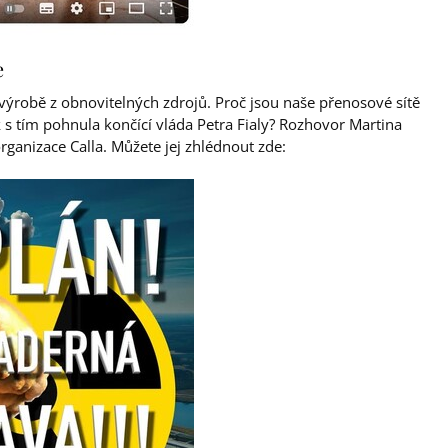
e
výrobě z obnovitelných zdrojů. Proč jsou naše přenosové sítě
k s tím pohnula končící vláda Petra Fialy? Rozhovor Martina
nizace Calla. Můžete jej zhlédnout zde: