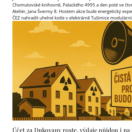
Chomutovské knihovně, Palackého 4995 a den poté ve čtvr
Ateliér, Jana Švermy 8. Hostem akce bude energetický exper
ČEZ nahradit uhelné kotle v elektrárně Tušimice modulární
Účet za Dukovany roste, výdaje půjdou i n