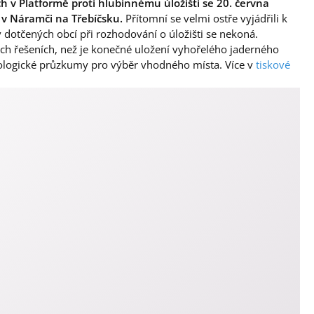
h v Platformě proti hlubinnému úložišti se 20. června
 v Náramči na Třebíčsku.
Přítomní se velmi ostře vyjádřili k
dotčených obcí při rozhodování o úložišti se nekoná.
ých řešeních, než je konečné uložení vyhořelého jaderného
í geologické průzkumy pro výběr vhodného místa. Více v
tiskové