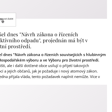
el dnes "Návrh zákona o řízeních
aktivního odpadu", projednán má být v
ní prostředí.
 dnes "Návrh zákona o řízeních souvisejících s hlubinným
ospodářském výboru a ve Výboru pro životní prostředí.
, ale i další dotčené obce usilují o přijetí takových
í a jejich občanů, jak je požaduje i nový atomový zákon.
ledna přijala vláda, tento požadavek naplnit nemůže. Více v