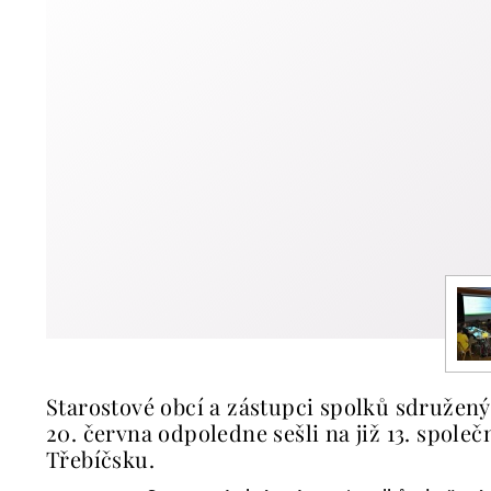
Starostové obcí a zástupci spolků sdružený
20. června odpoledne sešli na již 13. spol
Třebíčsku.