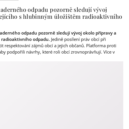
jaderného odpadu pozorně sledují vývoj
ejícího s hlubinným úložištěm radioaktivního
jaderného odpadu pozorně sledují vývoj okolo přípravy a
m radioaktivního odpadu.
Jedině posílení práv obcí při
tit respektování zájmů obcí a jejich občanů. Platforma proti
y podpořili návrhy, které roli obcí zrovnoprávňují. Více v