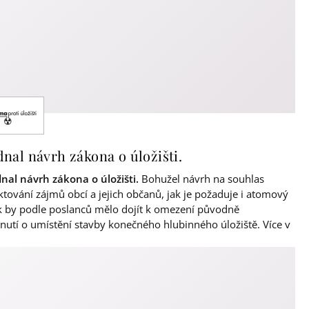
al návrh zákona o úložišti.
al návrh zákona o úložišti.
Bohužel návrh na souhlas
ektování zájmů obcí a jejich občanů, jak je požaduje i atomový
k by podle poslanců mělo dojít k omezení původně
utí o umístění stavby konečného hlubinného úložiště. Více v