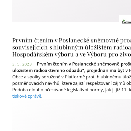
Prvním čtením v Poslanecké sněmovně proš
souvisejících s hlubinným úložištěm radio
Hospodářském výboru a ve Výboru pro život
Prvním čtením v Poslanecké sněmovně prošel
3. 5. 2023 |
úložištěm radioaktivního odpadu", projednán má být v H
Obce a spolky sdružené v Platformě proti hlubinnému úložišti
pozměňovacích návrhů, které zajistí respektování zájmů obc
Podoba dlouho očekávané legislativní normy, jak ji již 11. 
tiskové zprávě
.