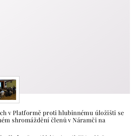
ch v Platformě proti hlubinnému úložišti se
ečném shromáždění členů v Náramči na