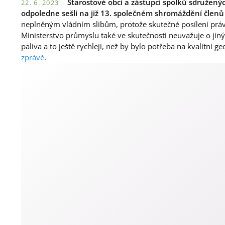
Starostové obcí a zástupci spolků sdruženýc
22. 6. 2023 |
odpoledne sešli na již 13. společném shromáždění členů
neplněným vládním slibům, protože skutečné posílení práv 
Ministerstvo průmyslu také ve skutečnosti neuvažuje o jin
paliva a to ještě rychleji, než by bylo potřeba na kvalitn
zprávě
.